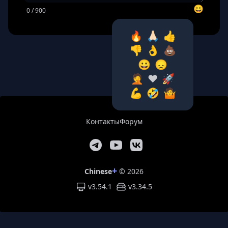
😀
0
/ 900
🔥
🙏🏻
👍
👎
👌
💩
😀
😞
🤦‍
❤️
🚀
💪
🤣
🤷‍
Контакты
Форум
+
Chinese
© 2026
v3.54.1
v
3.34.5