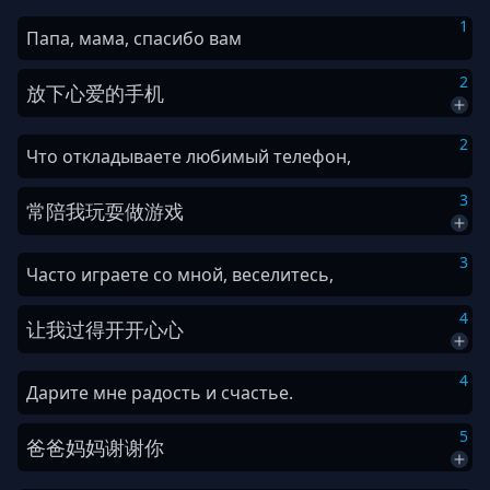
1
Папа, мама, спасибо вам
2
放下
心爱
的
手机
2
Что откладываете любимый телефон,
3
常
陪
我
玩耍
做
游戏
3
Часто играете со мной, веселитесь,
4
让
我
过得
开开心心
4
Дарите мне радость и счастье.
5
爸爸
妈妈
谢谢
你