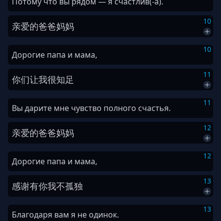
Потому что вы рядом — я счастлив(-а).
10
亲爱
的
爸爸
妈妈
10
Дорогие папа и мама,
11
你们
让
我
很
知足
11
Вы дарите мне чувство полного счастья.
12
亲爱
的
爸爸
妈妈
12
Дорогие папа и мама,
13
感谢
有
你
我
不
孤独
13
Благодаря вам я не одинок.