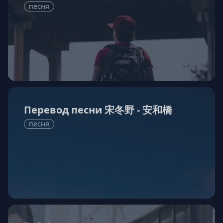
песня
Перевод песни 宋冬野 - 安和橋
песня