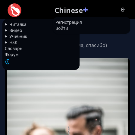
+
Chinese
Регистрация
Читалка
Войти
НАЗАД
Видео
Учебник
HSK
Песня 爸爸妈妈谢谢你 (папа, мама, спасибо)
Словарь
16342
Форум
😀
140
/ 900
🔥
🙏🏻
👍
УДАЛИТЬ
ОТРЕДАКТИРОВАТЬ