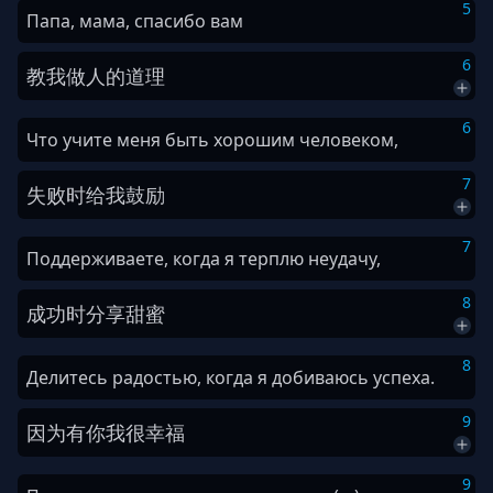
5
Папа, мама, спасибо вам
6
教
我
做人
的
道理
6
Что учите меня быть хорошим человеком,
7
失败
时
给我
鼓励
7
Поддерживаете, когда я терплю неудачу,
8
成功
时
分享
甜蜜
8
Делитесь радостью, когда я добиваюсь успеха.
9
因为
有
你
我
很
幸福
9