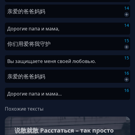
14
亲爱
的
爸爸
妈妈
14
Дорогие папа и мама,
15
你们
用
爱
将
我
守护
15
Вы защищаете меня своей любовью.
16
亲爱
的
爸爸
妈妈
16
Дорогие папа и мама...
Похожие тексты
说散就散 Расстаться – так просто