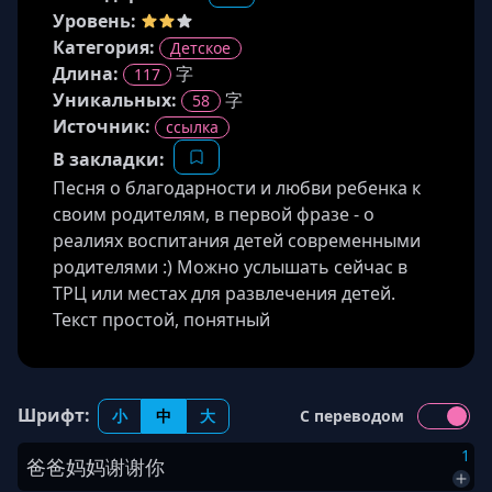
Уровень:
Категория:
Детское
Длина
:
字
117
Уникальных:
字
58
Источник
:
ссылка
В закладки:
Песня о благодарности и любви ребенка к
своим родителям, в первой фразе - о
реалиях воспитания детей современными
родителями :) Можно услышать сейчас в
ТРЦ или местах для развлечения детей.
Текст простой, понятный
Шрифт:
小
中
大
С переводом
1
爸爸
妈妈
谢谢
你