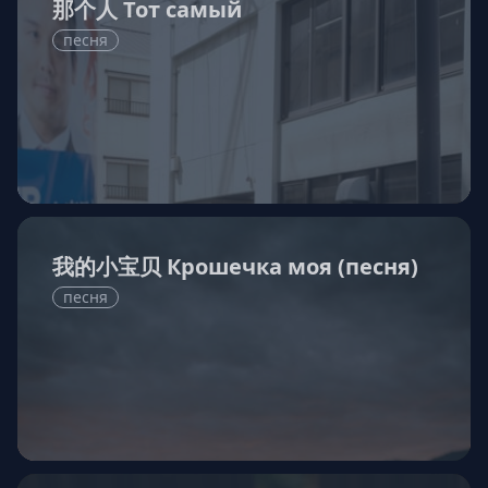
那个人 Тот самый
песня
我的小宝贝 Крошечка моя (песня)
песня