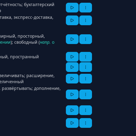
отчётность; бухгалтерский
р
тавка, экспресс-доставка,
ширный, просторный,
ении
); свободный (
напр.
о
ный, пространный
увеличивать; расширение,
величенный
, развёртывать; дополнение,