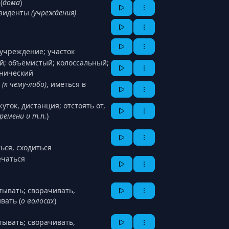
(
дома
)
езиденты
(учреждения)
 учреждение; участок
й; объёмистый; колоссальный;
анический
м
(к чему-либо)
, иметься в
уток, дистанция; отстоять от,
ремени и т.п.
)
ься, сходиться
ечаться
атывать; сворачивать,
вать (
о волосах
)
атывать; сворачивать,