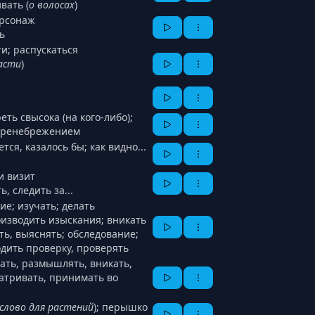
вать (
о волосах
)
ерсонаж
ь
и; распускаться
асти
)
еть свысока (на кого-либо);
 пренебрежением
тся, казалось бы; как видно...
и визит
ь, следить за...
ие; изучать; делать
изводить изыскания; вникать
ать, выяснять; обследование;
одить проверку, проверять
ать, размышлять, вникать,
атривать, принимать во
слово для растений
); перышко