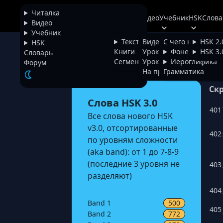
Читалка
Читалка
Видео
Учебник
HSK
Слова
+
Chinese
Видео
Учебник
Тексты
Видео
С чего начать
HSK 2.
HSK
Вся лексика HSK 3.0
Книги
Уроки фонетики
Фонетика
HSK 3.
Словарь
Сегментатор
Уроки иероглифики
Иероглифика
Форум
На проверке
Грамматика
Ск
Слова HSK 3.0
401
Все слова нового HSK
v3.0, отсортированные
402
по уровням сложности
(aka band): от 1 до 7-8-9
(последние 3 уровня не
403
разделяют)
404
Band
1
500
405
Band
2
772