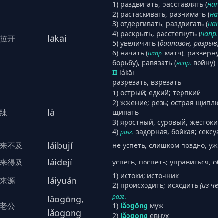
1) раздвигать, расставлять (
нап
2) растаскивать, разнимать (
на
3) отдёргивать, раздвигать (
на
4) раскрыть, расстегнуть (
напр.
lākāi
拉开
5) увеличить (
диапазон, разрыв
6) начать (
матч), разверну
напр.
борьбу), равязать (
войну)
напр.
II
lákāi
разрезать, взрезать
1) острый; едкий; терпкий
2) жжение; резь; острая щипл
là
辣
щипать
3) яростный, суровый, жесток
4)
задорная, бойкая; секс
разг.
láibují
来不及
не успеть, слишком поздно, у
láidejí
来得及
успеть, поспеть; управиться, 
1) истоки; источник
láiyuán
来源
2) происходить; исходить
(из ч
разг.
lǎogōng,
老公
1)
lǎogōng
муж
lǎogong
2)
lǎogong
евнух