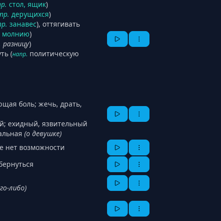
р.
стол, ящик
)
пр.
дерущихся
)
пр.
занавес
), оттягивать
молнию
)
, разницу
)
ть (
политическую
напр.
ющая боль; жечь, драть,
ий; ехидный, язвительный
уальная
(о девушке)
же нет возможности
обернуться
его-либо)