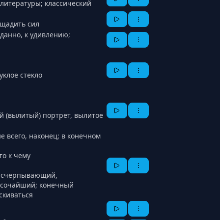
 литературы; классический
 щадить сил
иданно, к удивлению;
уклое стекло
ый (вылитый) портрет, вылитое
ие всего, наконец; в конечном
то к чему
 исчерпывающий,
сочайший; конечный
скиваться