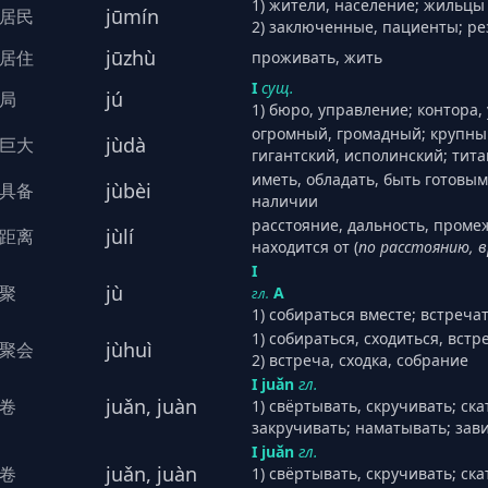
1) жители, население; жильцы 
jūmín
居民
2) заключенные, пациенты; р
jūzhù
居住
проживать, жить
I
сущ.
jú
局
1) бюро, управление; контора,
огромный, громадный; крупны
jùdà
巨大
гигантский, исполинский; тит
иметь, обладать, быть готовы
jùbèi
具备
наличии
расстояние, дальность, промеж
jùlí
距离
находится от (
по расстоянию, в
I
jù
聚
А
гл.
1) собираться вместе; встречат
1) собираться, сходиться, встр
jùhuì
聚会
2) встреча, сходка, собрание
I juǎn
гл.
juǎn, juàn
卷
1) свёртывать, скручивать; ск
закручивать; наматывать; зави
I juǎn
гл.
juǎn, juàn
卷
1) свёртывать, скручивать; ск