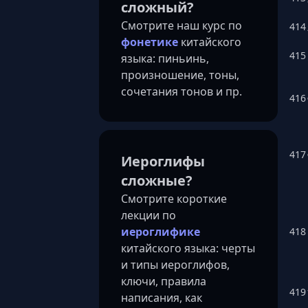
сложный?
Смотрите наш курс по
414
фонетике
китайского
415
языка: пиньинь,
произношение, тоны,
сочетания тонов и пр.
416
417
Иероглифы
сложные?
Смотрите короткие
лекции по
иероглифике
418
китайского языка: черты
и типы иероглифов,
ключи, правила
419
написания, как