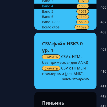
Band
3
973
Band
4
1000
406
Band
5
1071
Band
6
1140
Band
7-8-9
5636
407
Всего слов
11092
408
CSV-файл HSK3.0
409
ур. 4
CSV с HTML
Скачать
без примеров (для ANKI)
CSV с HTML и
Скачать
410
примерами (для ANKI)
Зачем это
нужно
411
412
Пиньинь
413