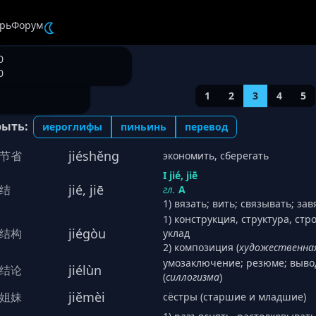
рь
Форум
0
0
1
2
3
4
5
рыть:
иероглифы
пиньинь
перевод
jiéshěng
节省
экономить, сберегать
I jié, jiē
jié, jiē
结
гл.
А
1) вязать; вить; связывать; за
1) конструкция, структура, стр
jiégòu
结构
уклад
2) композиция (
художественна
умозаключение; резюме; выво
jiélùn
结论
(
силлогизма
)
jiěmèi
姐妹
сёстры (старшие и младшие)