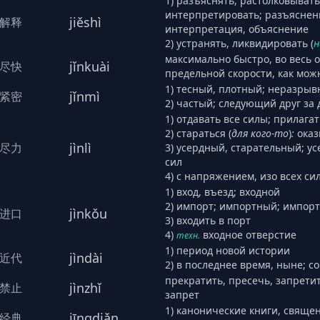
1) разъяснять, растолковывать
интерпретировать; разъяснени
jiěshì
解释
интерпретация, объяснение
2) устранять, ликвидировать (
н
максимально быстро, во весь о
jǐnkuài
尽快
предельной скорости, как мож
1) тесный, плотный; неразры
jǐnmì
紧密
2) частый; следующий друг за 
1) отдавать все силы; прилага
2) стараться (
для кого-то
)
:
оказ
jìnlì
尽力
3) усердный, старательный; ус
сил
4) с напряжением, изо всех си
1) вход, въезд; входной
2) импорт; импортный; импорт
jìnkǒu
进口
3) входить в порт
4)
входное отверстие
техн.
1) период новой истории
jìndài
近代
2) в последнее время, ныне; 
прекратить, пресечь, запрети
jìnzhǐ
禁止
запрет
1) канонические книги, свяще
jīngdiǎn
经典