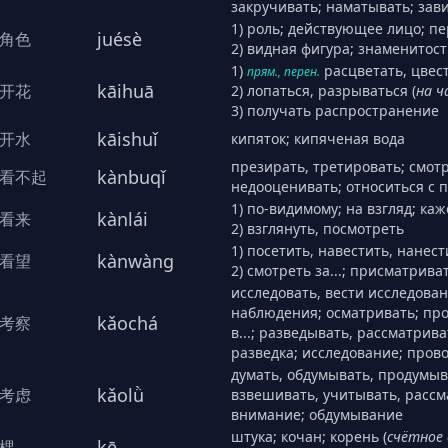
закручивать; наматывать; зави
1) роль; действующее лицо; п
juésè
角色
2) видная фигура; знаменитост
1)
расцветать, цвест
прям., перен.
kāihuā
开花
2) лопаться, разрываться (
на ч
3) получать распространение
kāishuǐ
开水
кипяток; кипяченая вода
презирать, третировать; смотр
kànbuqǐ
看不起
недооценивать; относиться с
1) по-видимому; на взгляд; каже
kànlái
看来
2) взглянуть, посмотреть
1) посетить, навестить, нанест
kànwàng
看望
2) смотреть за...; присматриват
исследовать, вести исследован
наблюдения; осматривать; про
kǎochá
考察
в...; разведывать, рассматрив
разведка; исследование; пров
думать, обдумывать, продумыв
kǎolǜ
考虑
взвешивать, учитывать, рассм
внимание; обдумывание
штука; кочан; корень (
счётное 
kē
棵