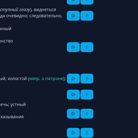
ступный глазу
), виднеться
юда очевидно; следовательно,
енный
анство
ый; холостой (
напр.
о патроне
);
речь; устный
ысказывания