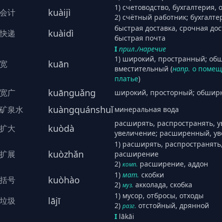
1) счетоводство, бухгалтерия, 
kuàijì
会计
2) счётный работник; бухгалте
быстрая доставка, срочная дос
kuàidì
快递
быстрая почта
I
прил./наречие
1) широкий, пространный; об
kuān
宽
вместительный (
напр.
о помещ
платье
)
kuānguǎng
宽广
широкий, просторный; обшир
kuàngquánshuǐ
矿泉水
минеральная вода
расширять, распространять, 
kuòdà
扩大
увеличение; расширенный, у
1) расширять, распространять
kuòzhǎn
扩展
расширение
2)
расширение, аддон
комп.
1)
мат.
скобки
kuòhào
括号
2)
акколада, скобка
муз.
1) мусор, отбросы, отходы
lājī
垃圾
2)
отстойный, дрянной
разг.
I
lākāi