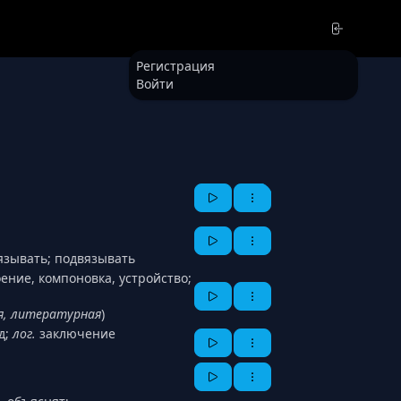
Регистрация
Войти
вязывать; подвязывать
оение, компоновка, устройство;
я, литературная
)
д;
лог.
заключение