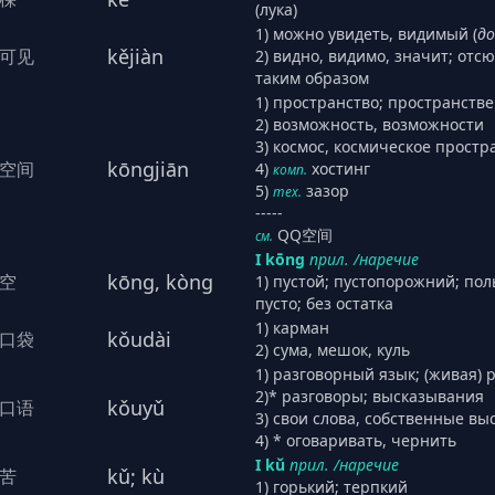
(лука)
1) можно увидеть, видимый (
до
kějiàn
可见
2) видно, видимо, значит; отс
таким образом
1) пространство; пространств
2) возможность, возможности
3) космос, космическое простр
kōngjiān
空间
4)
хостинг
комп.
5)
зазор
тех.
-----
QQ空间
см.
I kōng
прил. /наречие
kōng, kòng
空
1) пустой; пустопорожний; пол
пусто; без остатка
1) карман
kǒudài
口袋
2) сума, мешок, куль
1) разговорный язык; (живая) 
2)* разговоры; высказывания
kǒuyǔ
口语
3) свои слова, собственные в
4) * оговаривать, чернить
I kǔ
прил. /наречие
kǔ; kù
苦
1) горький; терпкий