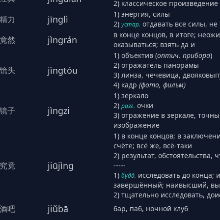
2) классическое произведение
1) энергия, силы
jīnglì
精力
2)
отдавать все силы, не
устар.
в конце концов, в итоге; неож
jìngrán
竟然
оказываться; взять да и
1) объектив (
оптич. прибора
)
2) отражатель панорамы
jìngtóu
镜头
3) линза, чечевица, двояковып
4) кадр
(фото, фильм)
1) зеркало
2)
очки
разг.
jìngzi
镜子
3) отражение в зеркале, точн
изображение
1) в конце концов; в заключен
счёте; всё же, всё-таки
2) результат, обстоятельства, ч
jiūjìng
究竟
-----
1)
исследовать до конца;
будд.
завершённый; наивысший, вы
2) тщательно исследовать, дои
jiǔbā
酒吧
бар, паб, ночной клуб