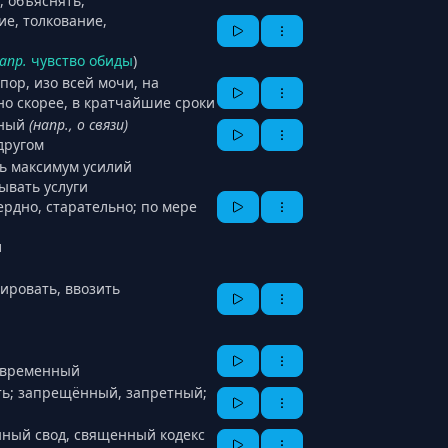
, объяснять,
е, толкование,
апр.
чувство обиды
)
пор, изо всей мочи, на
но скорее, в кратчайшие сроки
вный
(напр., о связи)
другом
ть максимум усилий
ывать услуги
ердно, старательно; по мере
л
ировать, ввозить
современный
ть; запрещённый, запретный;
нный свод, священный кодекс