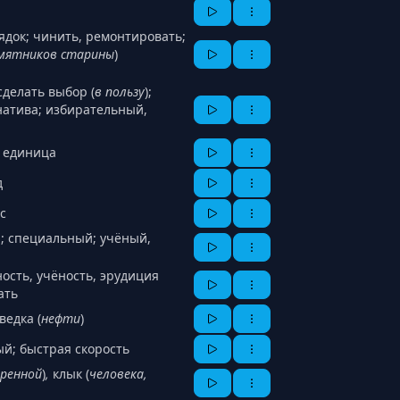
ядок; чинить, ремонтировать;
мятников старины
)
сделать выбор (
в пользу
);
рнатива; избирательный,
я единица
д
с
й; специальный; учёный,
ность, учёность, эрудиция
ать
ведка (
нефти
)
й; быстрая скорость
оренной
)
,
клык (
человека,