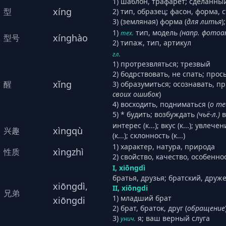
1) шаблон, трафарет; сделанны
xíng
型
2) тип, образец; фасон, форма, 
3) (земляная) форма (
для литья
)
1)
тип, модель
(напр. фотоа
тех.
xínghào
型号
2) типаж, тип, артикул
гл.
1) протрезвляться; трезвый
2) бодрствовать, не спать; прос
xǐng
醒
3) образумиться; осознавать, п
своих ошибок
)
4) восходить, подниматься (
о те
5) * будить; возбуждать
(чьё-л.)
в
интерес (к...); вкус (к...); увлече
xìngqù
兴趣
(к...); склонность (к...)
1) характер, натура, природа
xìngzhì
性质
2) свойство, качество, особенн
I, xiōngdì
братья, друзья; братский, друж
xiōngdì,
II, xiōngdi
兄弟
1) младший брат
xiōngdi
2) брат, браток, друг (
обращение
3)
я; ваш верный слуга
унич.