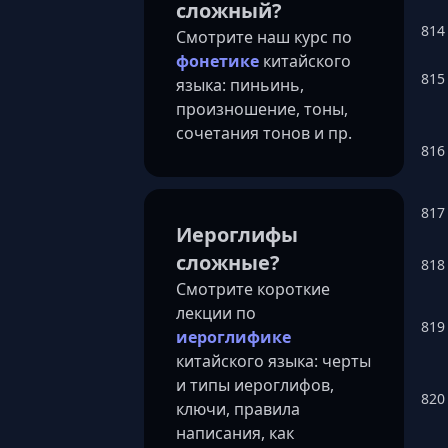
сложный?
814
Смотрите наш курс по
фонетике
китайского
815
языка: пиньинь,
произношение, тоны,
сочетания тонов и пр.
816
817
Иероглифы
сложные?
818
Смотрите короткие
лекции по
819
иероглифике
китайского языка: черты
и типы иероглифов,
820
ключи, правила
написания, как