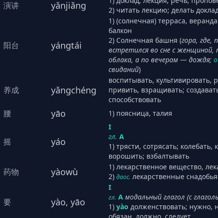
1) доклад; лекция; речь; пропов
yǎnjiǎng
演讲
2) читать лекцию; делать докла
1) (солнечная) терраса, веранда 
балкон
2) Солнечная башня (
гора, где, 
yángtái
阳台
встретился во сне с женщиной,
облака, а по вечерам
―
дождя;
о
свиданий
)
воспитывать, культивировать, р
yǎngchéng
养成
привить, взращивать; создават
способствовать
yāo
腰
1) поясница, талия
I
гл.
А
yáo
摇
1) трясти, сотрясать; колебать, 
ворошить; взбалтывать
1) лекарственное вещество, ле
yàowù
药物
2)
лекарственные снадобья
даос.
I
А
модальный глагол (с глаго
гл.
yào, yāo
要
1)
yào
долженствовать; нужно, н
обязан, должно, следует