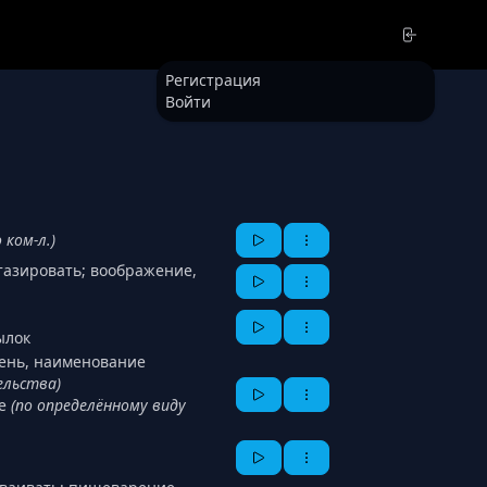
Регистрация
Войти
о ком-л.)
тазировать; воображение,
ылок
ечень, наименование
ельства)
ие
(по определённому виду