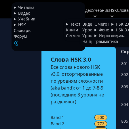
Читалка
Читалка
Видео
Учебник
HSK
Слова
+
Chinese
Видео
Учебник
Тексты
Видео
С чего начать
HSK 2.
HSK
Вся лексика HSK 3.0
Книги
Уроки фонетики
Фонетика
HSK 3.
Словарь
Сегментатор
Уроки иероглифики
Иероглифика
Форум
На проверке
Грамматика
Ск
Слова HSK 3.0
801
Все слова нового HSK
v3.0, отсортированные
802
по уровням сложности
803
(aka band): от 1 до 7-8-9
(последние 3 уровня не
разделяют)
804
Band
1
500
805
Band
2
772