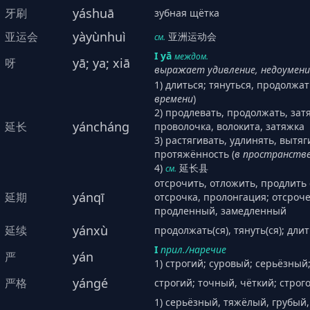
yáshuā
牙刷
зубная щётка
yàyùnhuì
亚运会
亚洲运动会
см.
I yā
междом.
yā; ya; xiā
呀
выражает удивление, недоумение
1) длиться; тянуться, продолжа
времени
)
2) продлевать, продолжать, зат
yáncháng
延长
проволочка, волокита, затяжка
3) растягивать, удлинять, вытя
протяжённость (
в пространств
4)
延长县
см.
отсрочить, отложить, продлить 
yánqī
延期
отсрочка, пролонгация; отсро
продленный, замедленный
yánxù
延续
продолжать(ся), тянуть(ся); дл
I
прил./наречие
yán
严
1) строгий; суровый; серьёзны
yángé
严格
строгий; точный, чёткий; строг
1) серьёзный, тяжёлый, грубый,