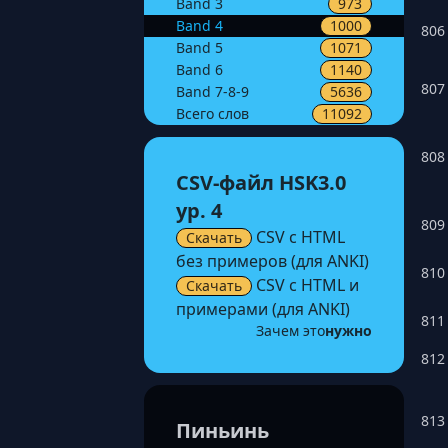
Band
3
973
Band
4
1000
806
Band
5
1071
Band
6
1140
807
Band
7-8-9
5636
Всего слов
11092
808
CSV-файл HSK3.0
ур. 4
809
CSV с HTML
Скачать
без примеров (для ANKI)
810
CSV с HTML и
Скачать
примерами (для ANKI)
811
Зачем это
нужно
812
813
Пиньинь