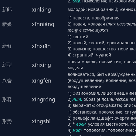
2)
психология; психологиче
сокр.
xīnláng
新郎
молодой; новобрачный; жених (
1) невеста, новобрачная
xīnniáng
新娘
2) новая, молодая (
так называл
жену в семье мужа
)
1) свежий
2) новый, свежий; оригинальны
xīnxiān
新鲜
3) новизна; новшество, новинка
4) странный, чудной
новая модель, новый тип, новый
xīnxíng
新型
модели
волноваться, быть возбуждённ
xīngfèn
兴奋
(воодушевление); волнение, во
воодушевление
1) физиономия, лицо; внешний 
xíngróng
形容
2)
лит.
образ (
в поэтическом т
3) выражать; отображать; опис
1) обстановка, положение, ситу
2) рельеф; ландшафт; очертани
xíngshì
形势
3) *
воен.
условия местности, п
4)
мат.
топология, топологичес