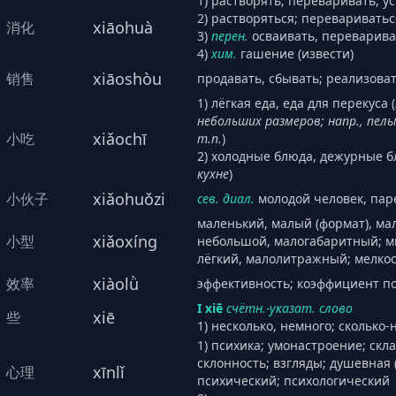
1) растворять; переваривать, 
2) растворяться; перевариватьс
xiāohuà
消化
3)
перен.
осваивать, переварива
4)
хим.
гашение (извести)
xiāoshòu
销售
продавать, сбывать; реализоват
1) лёгкая еда, еда для перекуса (
небольших размеров; напр., пел
xiǎochī
小吃
т.п.
)
2) холодные блюда, дежурные бл
кухне
)
xiǎohuǒzi
小伙子
сев. диал.
молодой человек, пар
маленький, малый (формат), ма
xiǎoxíng
小型
небольшой, малогабаритный; 
лёгкий, малолитражный; мелко
xiàolǜ
效率
эффективность; коэффициент пол
I xiē
счётн.-указат. слово
xiē
些
1) несколько, немного; сколько-
1) психика; умонастроение; скла
склонность; взгляды; душевная 
xīnlǐ
心理
психический; психологический