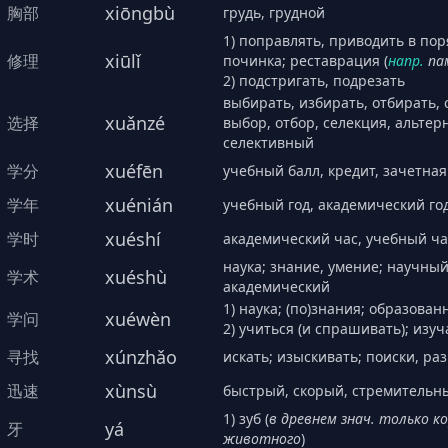
xiōngbù
胸部
грудь, грудной
1) поправлять, приводить в пор
xiūlǐ
修理
починка; реставрация (
напр.
па
2) подстригать, подрезать
выбирать, избирать, отбирать, 
xuǎnzé
选择
выбор, отбор, селекция, альте
селективный
xuéfēn
学分
учебный балл, кредит, зачетна
xuénián
学年
учебный год, академический го
xuéshí
学时
академический час, учебный ча
наука; знание, умение; научны
xuéshù
学术
академический
1) наука; (по)знания; образован
xuéwèn
学问
2) учиться (и спрашивать); изуч
xúnzhǎo
寻找
искать; изыскивать; поиски, раз
xùnsù
迅速
быстрый, скорый, стремительны
1) зуб (
в древнем знач. только к
yá
牙
животного
)