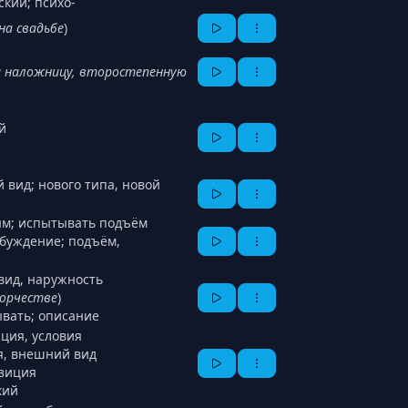
ский; психо-
на свадьбе
)
и наложницу, второстепенную
й
 вид; нового типа, новой
ым; испытывать подъём
збуждение; подъём,
вид, наружность
ворчестве
)
ывать; описание
ация, условия
я, внешний вид
озиция
кий