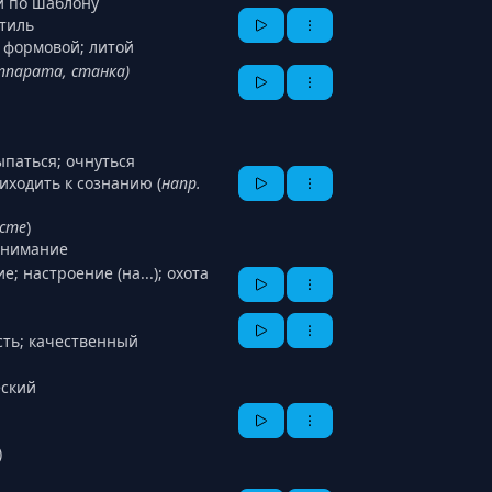
й по шаблону
стиль
; формовой; литой
ппарата, станка)
ыпаться; очнуться
риходить к сознанию (
напр.
сте
)
нимание
ние; настроение (на...); охота
ость; качественный
еский
)