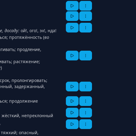
, досаду:
ой!, ого!, эх!, нда!
ться; протяжённость (
во
ягивать; продление,
гивать; растяжение;
е
)
срок, пролонгировать;
ченный, задержанный,
иться; продолжение
й; жёсткий, непреклонный
о
 тяжкий; опасный,