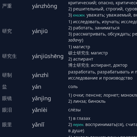
критический; опасно, критичес
yánzhòng
严重
2) решительный, строгий, суро
3)
уважать; уважаемый, 
книжн.
1) исследовать, изучать; иссле
2) работать, заниматься
yánjiū
研究
3) рассматривать, обсуждать; р
задачу
)
1) магистр
硕士研究生 магистр
yánjiūshēng
研究生
2) аспирант
博士研究生 аспирант, доктор
разработать, разрабатывать и п
yánzhì
研制
исследование и производство
yán
盐
соль
1) очки; пенсне; лорнет; монокл
yǎnjìng
眼镜
2) линза; бинокль
yǎnlèi
眼泪
слёзы
1) в глазах
yǎnlǐ
眼里
2)
воспринимать(ся), считат
перен.
в душе)