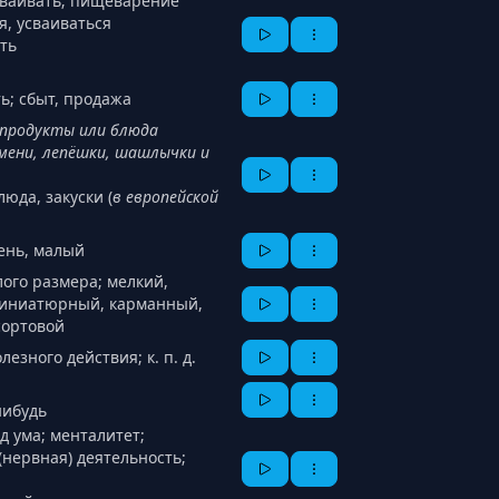
усваивать; пищеварение
я, усваиваться
ть
ь; сбыт, продажа
продукты или блюда
ьмени, лепёшки, шашлычки и
юда, закуски (
в европейской
ень, малый
лого размера; мелкий,
миниатюрный, карманный,
сортовой
езного действия; к. п. д.
нибудь
д ума; менталитет;
(нервная) деятельность;