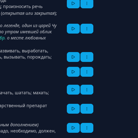
едь
д; произносить речь
(
открытая или закрытая
);
по легенде, один из царей Чу
 по утрам имевшей облик
бр.
о месте любовных
азвивать, выработать,
ь, вызывать, порождать;
качать, шатать; махать;
карственный препарат
льным дополнением)
адо, необходимо, должен,