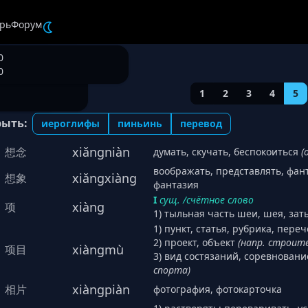
рь
Форум
0
0
1
2
3
4
5
рыть:
иероглифы
пиньинь
перевод
xiǎngniàn
想念
думать, скучать, беспокоиться
(
воображать, представлять, фан
xiǎngxiàng
想象
фантазия
I
сущ. /счётное слово
xiàng
项
1) тыльная часть шеи, шея, зат
1) пункт, статья, рубрика, пер
2) проект, объект
(напр. строит
xiàngmù
项目
3) вид состязаний, соревнован
спорта)
xiàngpiàn
相片
фотография, фотокарточка