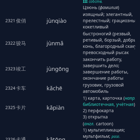
III
собств.
Цзюнь (
фамилия
)
изящный; элегантный,
jùnqiào
俊俏
2321
прелестный; грациозный,
кокетливый
быстроногий (резвый,
ретивый, борзый, добрый
jùnmǎ
骏马
2322
конь, благородный скакун
превосходный рысак
закончить работу,
завершить дело;
jùngōng
竣工
2323
завершение работы,
окончание работы
грузовик, грузовой
kǎchē
卡车
2324
автомобиль
1) карта, карточка (
напр.
библиотечная, учётная
)
kǎpiàn
卡片
2325
2) перфокарта
3) открытка
(
англ.
cartoon)
1) мультипликация;
мультфильм;
разг.
kǎtōng
卡通
2326