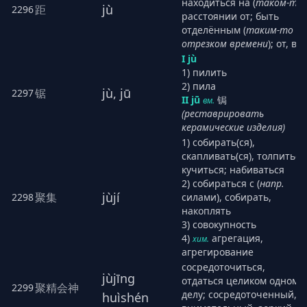
находиться на (
таком-то
)
jù
距
2296
расстоянии от; быть
отделённым (
таким-то
отрезком времени
); от, в
I jù
1) пилить
2) пила
jù, jū
锯
2297
II jū
锔
вм.
(реставрировать
керамические изделия)
1) собирать(ся),
скапливать(ся), толпиться
кучиться; набиваться
2) собираться с (
напр.
jùjí
聚集
2298
силами), собирать,
накоплять
3) совокупность
4)
агрегация,
хим.
агрегирование
сосредоточиться,
jùjīng
отдаться целиком одному
聚精会神
2299
делу; сосредоточенный,
huìshén