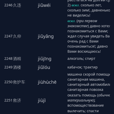
jiǔwéi
久违
2246
2)
сколько лет,
вежл.
сколько зим!, давненько
не виделись!
(
при первом
вежл.
знакомстве
) давно хотел
познакомиться с Вами;
jiǔyǎng
久仰
2247
ждал случая увидеть Вас;
очень рад с Вами
познакомиться!; давно
Вами восхищаюсь!
jiǔjīng
酒精
2248
алкоголь; спирт
jiǔlóu
酒楼
2249
кабачок; трактир
машина скорой помощи,
санитарная машина,
jiùhùchē
救护车
2250
санитарный автомобиль;
санитарная повозка
оказать помощь (
обычно
jiùjì
救济
2251
материальную
);
вспомоществование
вылечить; спасти