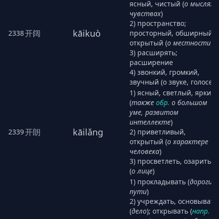
ясный, чистый (
о мыслях,
чувствах
)
2) пространство;
kāikuò
开阔
2338
просторный, обширный,
открытый (
о местности
)
3) расширять;
расширение
4) звонкий, громкий,
звучный (о звуке, голосе)
1) ясный, светлый, яркий
(
также
обр.
о большом
уме, развитом
интеллекте
)
kāilǎng
开朗
2339
2) приветливый,
открытый (
о характере
человека
)
3) просветлеть, озариться
(
о лице
)
1) прокладывать (
дороги,
пути
)
2) учреждать, основывать
(
дело
); открывать (
напр.