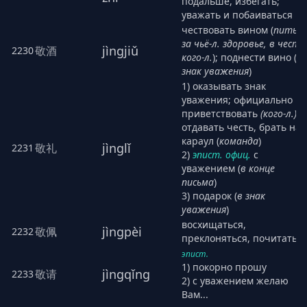
подальше, избегать;
уважать и побаиваться
чествовать вином (
пить
за чьё-л. здоровье, в честь
jìngjiǔ
敬酒
2230
кого-л.
); поднести вино (
в
знак уважения
)
1) оказывать знак
уважения; официально
приветствовать
(кого-л.)
;
отдавать честь, брать на
караул (
команда
)
jìnglǐ
敬礼
2231
2)
эпист. офиц.
с
уважением (
в конце
письма
)
3) подарок (
в знак
уважения
)
восхищаться,
jìngpèi
敬佩
2232
преклоняться, почитать
эпист.
1) покорно прошу
jìngqǐng
敬请
2233
2) с уважением желаю
Вам...