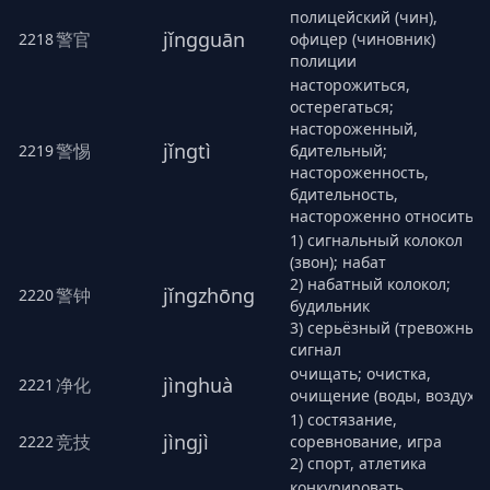
полицейский (чин),
jǐngguān
警官
2218
офицер (чиновник)
полиции
насторожиться,
остерегаться;
настороженный,
jǐngtì
警惕
2219
бдительный;
настороженность,
бдительность,
настороженно относиться
1) сигнальный колокол
(звон); набат
2) набатный колокол;
jǐngzhōng
警钟
2220
будильник
3) серьёзный (тревожный
сигнал
очищать; очистка,
jìnghuà
净化
2221
очищение (воды, воздуха)
1) состязание,
jìngjì
竞技
2222
соревнование, игра
2) спорт, атлетика
конкурировать,