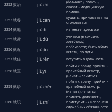
(
больного
); помочь,
jiùzhì
救治
2252
оказать медицинскую
помощь
кушать; принимать пищу;
jiùcān
就餐
2253
столоваться
jiùdì
就地
2254
на месте, здесь же
учиться
(в каком-л.
jiùdú
就读
2255
заведении)
поблизости; быть вблизи;
jiùjìn
就近
2256
кстати, по пути
jiùrèn
就任
2257
вступить в должность
пойти к врачу, прийти на
jiùyī
就医
2258
врачебный осмотр,
(начать) лечиться
пойти к врачу, прийти на
jiùzhěn
就诊
2259
врачебный осмотр,
(начать) лечиться
принять должность,
jiùzhí
就职
2260
приступить к исполнени
служебных обязанностей