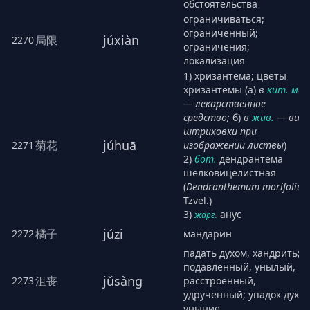
обстоятельства
ограничиваться;
ограниченный;
júxiàn
局限
2270
ограничения;
локализация
1) хризантема; цветы
хризантемы (а)
в
кит. мед
― лекарственное
средство;
б)
в
жив.
― вид
штриховки при
júhuā
菊花
2271
изображении листвы
)
2)
бот.
дендрантема
шелковицелистная
(
Dendranthemum morifoliu
Tzvel.)
3)
анус
жарг.
júzi
橘子
2272
мандарин
падать духом, хандрить;
подавленный, унылый,
jǔsàng
沮丧
2273
расстроенный,
удручённый; упадок духа,
уныние