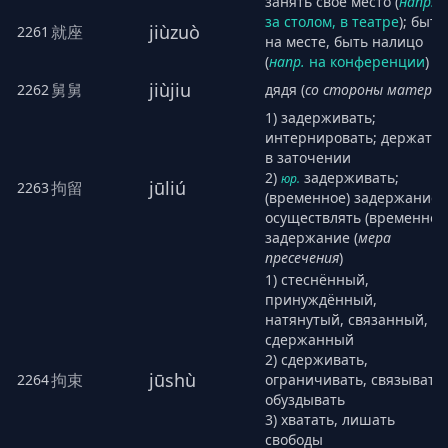
занять своё место (
напр.
за столом, в театре
); быть
jiùzuò
就座
2261
на месте, быть налицо
(
напр.
на конференции
)
jiùjiu
舅舅
2262
дядя (
со стороны матери
)
1) задерживать;
интернировать; держать
в заточении
2)
задерживать;
юр.
jūliú
拘留
2263
(временное) задержание,
осуществлять (временное
задержание (
мера
пресечения
)
1) стеснённый,
принуждённый,
натянутый, связанный,
сдержанный
2) сдерживать,
jūshù
拘束
2264
ограничивать, связывать,
обуздывать
3) хватать, лишать
свободы