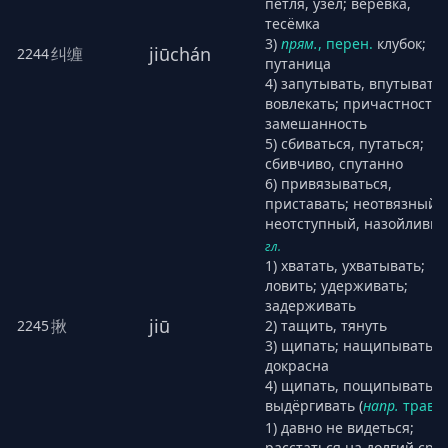
петля, узел; верёвка,
тесёмка
3)
прям.
,
перен.
клубок;
jiūchán
纠缠
2244
путаница
4) запутывать, впутывать,
вовлекать; причастность,
замешанность
5) сбиваться, путаться;
сбивчиво, спутанно
6) привязываться,
приставать; неотвязный,
неотступный, назойливы
гл.
1) хватать, ухватывать;
ловить; удерживать;
задерживать
jiū
揪
2245
2) тащить, тянуть
3) щипать; нащипывать
докрасна
4) щипать, пощипывать,
выдёргивать (
напр.
траву
)
1) давно не видеться;
расстаться на долгий сро