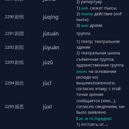
2) репертуар
1)
сюжет пьесы
лит.
2)
действие (
ход
театр
jùqíng
剧情
2290
пьесы
)
3)
драма
кино
jùtuán
剧团
2291
труппа
1) театр; театральное
jùyuàn
剧院
2292
здание
2) театральная школа
съёмочная группа,
jùzǔ
剧组
2293
художественная группа
на основании
эпист.
(исходя из)
jùcǐ
据此
2294
вышеизложенного;
согласно этому; с этой
точки зрения
сообщается (
что...
),
jùxī
据悉
2295
согласно сведениям, как
было заявлено
I
гл.
и
гл./предлог
1) отстоять от...;