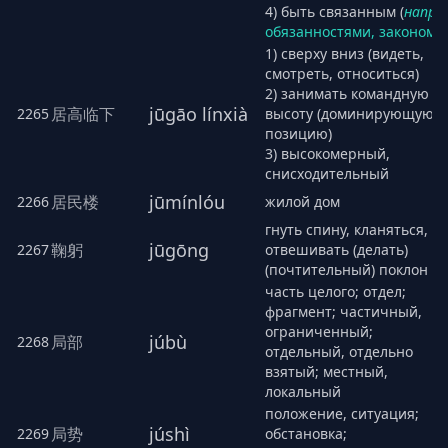
4) быть связанным (
напр.
обязанностями, законом
)
1) сверху вниз (видеть,
смотреть, относиться)
2) занимать командную
jūgāo línxià
居高临下
2265
высоту (доминирующую
позицию)
3) высокомерный,
снисходительный
jūmínlóu
居民楼
2266
жилой дом
гнуть спину, кланяться,
jūgōng
鞠躬
2267
отвешивать (делать)
(почтительный) поклон
часть целого; отдел;
фрагмент; частичный,
ограниченный;
júbù
局部
2268
отдельный, отдельно
взятый; местный,
локальный
положение, ситуация;
júshì
局势
2269
обстановка;