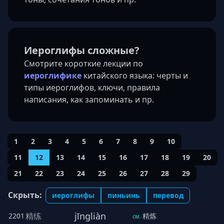
Иероглифы сложные?
Смотрите короткие лекции по
иероглифике
китайского языка: черты и
типы иероглифов, ключи, правила
написания, как запоминать и пр.
1
2
3
4
5
6
7
8
9
10
11
12
13
14
15
16
17
18
19
20
21
22
23
24
25
26
27
28
29
Скрыть:
иероглифы
пиньинь
перевод
jīngliàn
精练
2201
精炼
см.