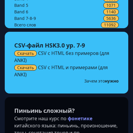
Band
5
1071
Band
6
1140
Band
7-8-9
5636
Всего слов
11092
CSV-файл HSK3.0
ур. 7-9
CSV с HTML без примеров (для
Скачать
ANKI)
CSV с HTML и примерами (для
Скачать
ANKI)
Зачем это
нужно
Пиньинь сложный?
Смотрите наш курс по
фонетике
китайского языка: пиньинь, произношение,
тоны, сочетания тонов и пр.