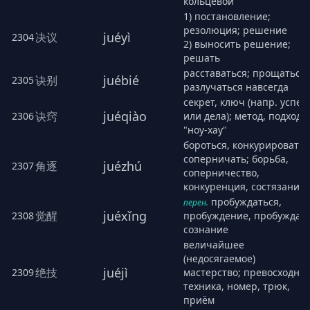
кольцевой
1) постановление;
резолюция; решение
juéyì
决议
2304
2) выносить решение;
решать
расставаться; прощаться;
juébié
诀别
2305
разлучаться навсегда
секрет, ключ (напр. успех
juéqiào
诀窍
2306
или дела); метод, подход,
"ноу-хау"
бороться, конкурировать,
соперничать; борьба,
juézhú
角逐
2307
соперничество,
конкуренция, состязание
пробуждаться,
перен.
juéxǐng
觉醒
2308
пробуждение, пробуждат
сознание
величайшее
(недосягаемое)
juéjì
绝技
2309
мастерство; превосходна
техника, номер, трюк,
приём