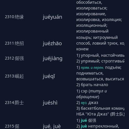
обособиться,
изолироваться;
изолирование,
juéyuán
绝缘
2310
изолировка, изоляция;
изоляционный;
изолированный
козырь; хитроумный
juézhāo
绝招
2311
способ, ловкий трюк, ход
конем
1) упорный, настойчивый
juéjiàng
倔强
2312
2) упрямый; строптивый
1)
подъём;
прям. и перен.
подниматься,
juéqǐ
崛起
2313
возвышаться, выситься
2) брать начало
1) сэр (
титул и
обращение
)
juéshì
爵士
2314
2)
джаз
муз.
3) баскетбольная команда
НБА "Юта Джаз" (爵士队)
1)
jué
倔强
jué, juè
倔
2315
2)
juè
непреклонный,