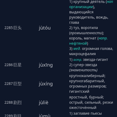
1) крупный деятель (
напр.
организации
),
выдающийся
руководитель, вождь,
глава
jùtóu
巨头
2285
2) туз, воротила
(
промышленности
);
король, магнат (
напр.
нефтяной
)
3)
мед.
огромная голова,
макроцефалия
1)
звезда-гигант
астр.
jùxīng
巨星
2286
2) супер-звезда
(знаменитость)
крупнокалиберный;
крупногабаритный,
jùxíng
巨型
2287
огромных размеров;
гигантский
яростный, бурный;
jùliè
剧烈
2288
острый, сильный, резкий;
ожесточённый
1) заглавие пьесы
jùmù
剧目
2289