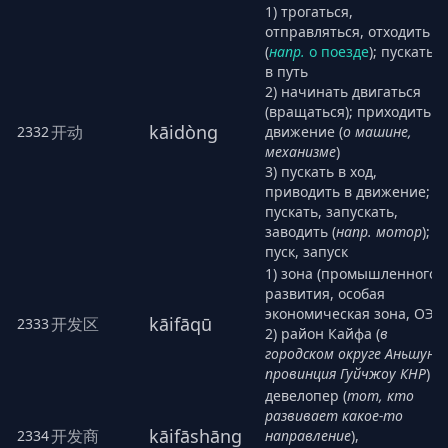
1) трогаться,
отправляться, отходить
(
напр.
о поезде
); пускатьс
в путь
2) начинать двигаться
(вращаться); приходить в
kāidòng
开动
2332
движение (
о машине,
механизме
)
3) пускать в ход,
приводить в движение;
пускать, запускать,
заводить (
напр. мотор
);
пуск, запуск
1) зона (промышленного)
развития, особая
экономическая зона, ОЭЗ
kāifāqū
开发区
2333
2) район Кайфа (
в
городском округе Аньшунь,
провинция Гуйчжоу КНР
)
девелопер (
тот, кто
развивает какое-то
kāifāshāng
开发商
2334
направление
),