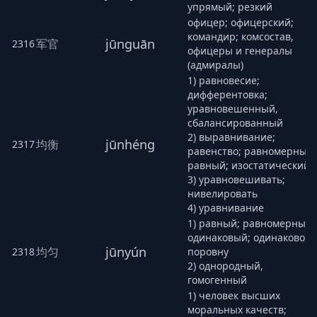
упрямый; резкий
офицер; офицерский;
командир; комсостав,
jūnguān
军官
2316
офицеры и генералы
(адмиралы)
1) равновесие;
дифферентовка;
уравновешенный,
сбалансированный
2) выравнивание;
jūnhéng
均衡
2317
равенство; равномерный,
равный; изостатический
3) уравновешивать;
нивелировать
4) уравнивание
1) равный; равномерный;
одинаковый; одинаково,
jūnyún
均匀
2318
поровну
2) однородный,
гомогенный
1) человек высших
моральных качеств;