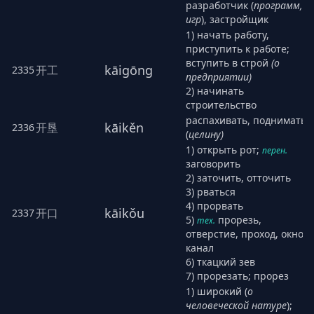
разработчик (
программ,
игр
), застройщик
1) начать работу,
приступить к работе;
вступить в строй
(о
kāigōng
开工
2335
предприятии)
2) начинать
строительство
распахивать, поднимать
kāikěn
开垦
2336
(
целину)
1) открыть рот;
перен.
заговорить
2) заточить, отточить
3) рваться
4) прорвать
kāikǒu
开口
2337
5)
прорезь,
тех.
отверстие, проход, окно,
канал
6) ткацкий зев
7) прорезать; прорез
1) широкий (
о
человеческой натуре
);