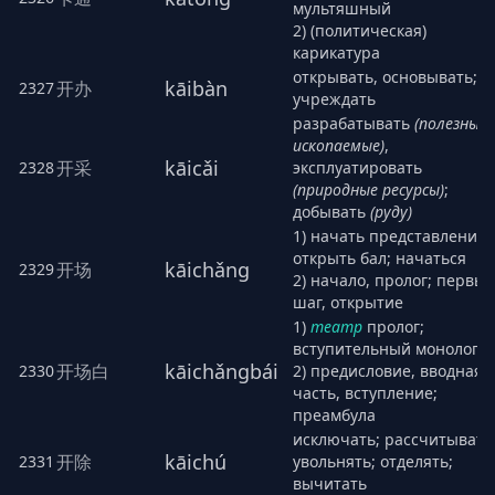
мультяшный
2) (политическая)
карикатура
открывать, основывать;
kāibàn
开办
2327
учреждать
разрабатывать
(полезные
ископаемые)
,
kāicǎi
开采
2328
эксплуатировать
(природные ресурсы)
;
добывать
(руду)
1) начать представление;
открыть бал; начаться
kāichǎng
开场
2329
2) начало, пролог; первы
шаг, открытие
1)
театр
пролог;
вступительный монолог
kāichǎngbái
开场白
2330
2) предисловие, вводная
часть, вступление;
преамбула
исключать; рассчитывать
kāichú
开除
2331
увольнять; отделять;
вычитать