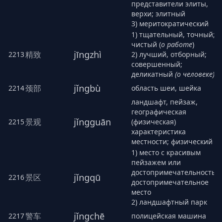
представители элиты,
верхи; элитный
3) меритократический
1) тщательный, точный;
чистый (
о работе
)
jīngzhì
精致
2213
2) лучший, отборный;
совершенный;
деликатный
(о человеке)
jǐngbù
颈部
2214
область шеи, шейка
ландшафт, пейзаж,
географическая
jǐngguān
景观
2215
(физическая)
характеристика
местности; физический
1) место с красивым
пейзажем или
достопримечательностью
jǐngqū
景区
2216
достопримечательное
место
2) ландшафтный парк
jǐngchē
警车
2217
полицейская машина