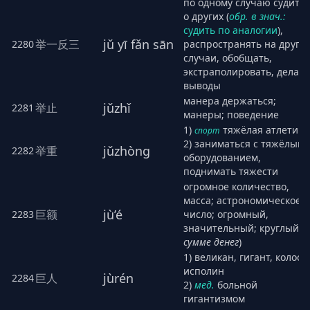
по одному случаю судить
о других (
обр. в знач.:
судить по аналогии
),
jǔ yī fǎn sān
举一反三
2280
распространять на други
случаи, обобщать,
экстраполировать, делать
выводы
манера держаться;
jǔzhǐ
举止
2281
манеры; поведение
1)
тяжёлая атлетика
спорт
2) заниматься с тяжёлым
jǔzhòng
举重
2282
оборудованием,
поднимать тяжести
огромное количество,
масса; астрономическое
jù’é
巨额
2283
число; огромный,
значительный; круглый (
о
сумме денег
)
1) великан, гигант, колосс,
исполин
jùrén
巨人
2284
2)
мед.
больной
гигантизмом