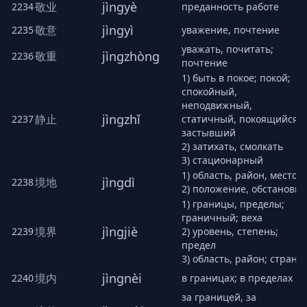
jìngyè
敬业
2234
преданность работе
jìngyì
敬意
2235
уважение, почтение
уважать, почитать;
jìngzhòng
敬重
2236
почтение
1) быть в покое; покой;
спокойный,
неподвижный,
jìngzhǐ
静止
2237
статичный, покоящийся,
застывший
2) затихать, смолкать
3) стационарный
1) область, район, место
jìngdì
境地
2238
2) положение, обстановка
1) границы, пределы;
граничный; веха
jìngjiè
境界
2239
2) уровень, степень;
предел
3) область, район; страна
jìngnèi
境内
2240
в границах; в пределах
за границей, за