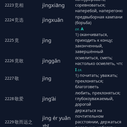
jìngxiāng
竞相
2223
соревноваться;
наперебой, наперегонки
предвыборная кампания
jìngxuǎn
竞选
2224
(борьба)
А
гл.
1) оканчиваться,
jìng
竟
2225
приходить к концу;
законченный,
завершённый
осмелиться, сметь;
jìnggǎn
竟敢
2226
настолько осмелеть, что...
I
гл.
1) почитать; уважать;
jìng
敬
2227
преклоняться;
благоговеть
любить, преклоняться;
jìng’ài
敬爱
2228
глубокоуважаемый,
дорогой
держаться на
почтительном
jìng ér yuǎn
敬而远之
2229
расстоянии, держаться
zhī