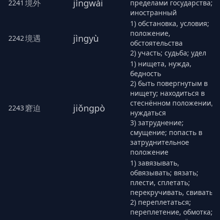
jìngwài
境外
2241
пределами государства;
иностранный
1) обстановка, условия;
положение,
jìngyù
境遇
2242
обстоятельства
2) участь; судьба; удел
1) нищета, нужда,
бедность
2) быть повергнутым в
нищету; находиться в
стеснённом положении,
jiǒngpò
窘迫
2243
нуждаться
3) затруднение;
смущение; попасть в
затруднительное
положение
1) завязывать,
обвязывать; вязать;
плести, сплетать;
перекручивать, свивать
2) переплетаться;
переплетение, обмотка;