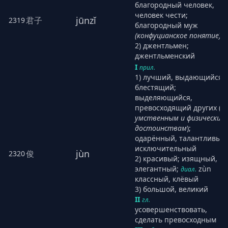
благородный человек,
человек чести;
jūnzǐ
君子
2319
благородный муж
(конфуцианское понятие)
2) джентльмен;
джентльменский
I
прил.
1) лучший, выдающийся,
блестящий;
выделяющийся,
превосходящий других (п
умственным и физическим
достоинствам
);
одарённый, талантливый;
исключительный
jùn
俊
2320
2) красивый; изящный,
элегантный;
zùn
диал.
классный, клёвый
3) большой, великий
II
гл.
усовершенствовать,
сделать превосходным