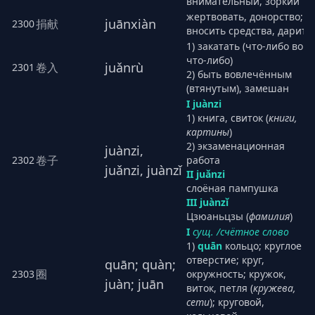
внимательный, зоркий
жертвовать, донорство;
juānxiàn
捐献
2300
вносить средства, дарить
1) закатать (что-либо во
что-либо)
juǎnrù
卷入
2301
2) быть вовлечённым
(втянутым), замешан
I juànzi
1) книга, свиток (
книги,
картины
)
2) экзаменационная
juànzi,
卷子
2302
работа
juǎnzi, juànzǐ
II juǎnzi
слоёная пампушка
III juànzǐ
Цзюаньцзы (
фамилия
)
I
сущ. /счётное слово
1)
quān
кольцо; круглое
отверстие; круг,
quān; quàn;
圈
2303
окружность; кружок,
juàn; juān
виток, петля (
кружева,
сети
); круговой,