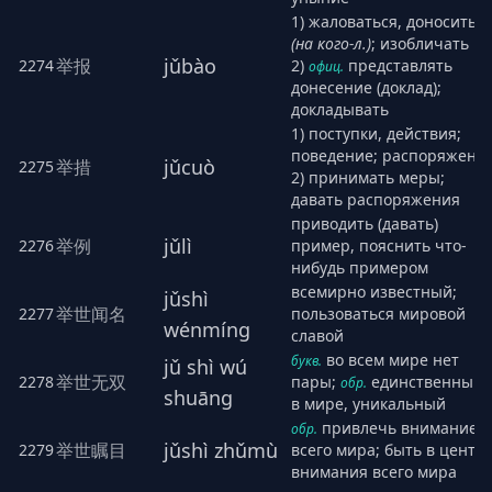
1) жаловаться, доносить
(на кого-л.)
; изобличать
jǔbào
举报
2274
2)
представлять
офиц.
донесение (доклад);
докладывать
1) поступки, действия;
поведение; распоряжени
jǔcuò
举措
2275
2) принимать меры;
давать распоряжения
приводить (давать)
jǔlì
举例
2276
пример, пояснить что-
нибудь примером
всемирно известный;
jǔshì
举世闻名
2277
пользоваться мировой
wénmíng
славой
во всем мире нет
букв.
jǔ shì wú
举世无双
2278
пары;
единственный
обр.
shuāng
в мире, уникальный
привлечь внимание
обр.
jǔshì zhǔmù
举世瞩目
2279
всего мира; быть в центр
внимания всего мира