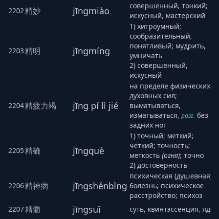
совершенный, тонкий;
jīngmiào
精妙
2202
искусный, мастерский
1) хитроумный;
сообразительный,
понятливый; мудрить,
jīngmíng
精明
2203
умничать
2) совершенный,
искусный
на пределе физических и
духовных сил;
jīng pí lì jié
精疲力竭
2204
выматываться,
изматываться,
без
разг.
задних ног
1) точный; меткий;
чёткий; точность;
jīngquè
精确
2205
меткость
(огня)
; точно
2) достоверность
психическая (душевная)
jīngshénbìng
精神病
2206
болезнь; психическое
расстройство; психоз
jīngsuǐ
精髓
2207
суть, квинтэссенция, ядро