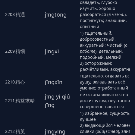
овладеть, глубоко
изучить, хорошо
jīngtōng
精通
2208
разобраться (
в чем-л.
),
постигнуть; знающий,
опытный
1) тщательный,
добросовестный,
аккуратный; чистый (
о
jīngxì
精细
2209
работе
); детальный,
подробный, мелкий
2) осторожный;
расчётливый, аккуратный
тщательно, отдавать всю
jīngxīn
精心
2210
душу, вкладывать всё
умение; отработанный
не останавливаться на
jīng yì qiú
精益求精
2211
достигнутом, неустанно
jīng
совершенствоваться
1) избранное, сущность,
лучшее
2) выдающийся человек,
jīngyīng
精英
2212
сливки (
общества
), элита,