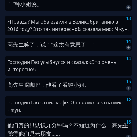
！
”
钟
小姐
说
。
13
«Правда? Мы оба ездили в Великобританию в
2016 году? Это так интересно!» сказала мисс Чжун.
14
高
先生
笑
了
，
说
：
“
这
太
有意思
了
！
”
14
Господин Гао улыбнулся и сказал: «Это очень
интересно!»
15
高
先生
喝
咖啡
，
他
看
了
看
钟
小姐
。
15
Господин Гао отпил кофе. Он посмотрел на мисс
Чжун.
16
他们
真的
只
认识
九
分钟
吗
？
不
知道
为什么
，
高
先生
觉得
他们
是
老朋友
…
…