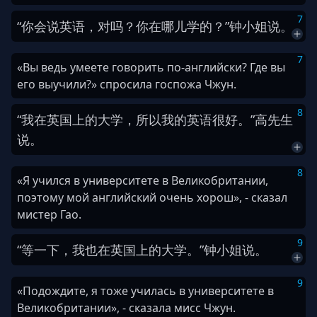
7
“
你
会
说
英语
，
对
吗
？
你
在
哪儿
学
的
？
”
钟
小姐
说
。
7
«Вы ведь умеете говорить по-английски? Где вы
его выучили?» спросила госпожа Чжун.
8
“
我
在
英国
上
的
大学
，
所以
我
的
英语
很
好
。
”
高
先生
说
。
8
«Я учился в университете в Великобритании,
поэтому мой английский очень хорош», - сказал
мистер Гао.
9
“
等一下
，
我
也
在
英国
上
的
大学
。
”
钟
小姐
说
。
9
«Подождите, я тоже училась в университете в
Великобритании», - сказала мисс Чжун.