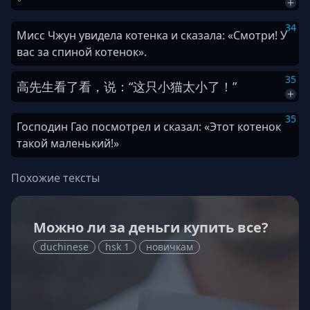
34
Мисс Чжун увидела котенка и сказала: «Смотри! У
вас за спиной котенок».
35
高
先生
看
了
看
，
说
：
“
这
只
小猫
太
小
了
！
”
35
Господин Гао посмотрел и сказал: «Этот котенок
такой маленький!»
Похожие тексты
Можно ли за деньги купить все?
duchinese
hsk 1
новичкам