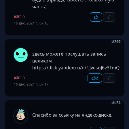
часть)
admin
16 дек. 2024 г., 07:13
#249
здесь можете послушать запись
целиком
https://disk.yandex.ru/d/fIJvesuJ6v3TmQ
admin
2
16 дек. 2024 г., 07:17
#d24
Спасибо за ссылку на яндекс-диске.