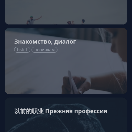
Знакомство, диалог
hsk 1
новичкам
以前的职业 Прежняя профессия