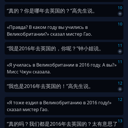
10
“
真的
？
你
是
哪年
去
英国
的
？
”
高
先生
说
。
10
«Правда? В каком году вы учились в
Великобритании?» сказал мистер Гао.
11
“
我
是
2
0
1
6
年
去
英国
的
，
你
呢
？
”
钟
小姐
说
。
11
«Я училась в Великобритании в 2016 году. А вы?»
Мисс Чжун сказала.
12
“
我
也是
2
0
1
6
年
去
英国
的
！
”
高
先生
说
。
12
«Я тоже ездил в Великобританию в 2016 году!»
сказал мистер Гао.
13
“
真的
吗
？
我们
都是
2
0
1
6
年
去
英国
的
？
太
有意思
了