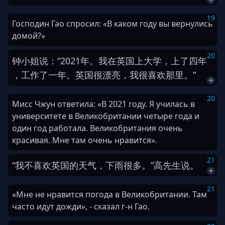
19
Господин Гао спросил: «В каком году вы вернулись
домой?»
20
钟
小姐
说
：
“
2
0
2
1
年
。
我
在
英国
上大学
，
上
了
四
年
，
工作
了
一年
。
英国
很
漂亮
，
我
很
喜欢
那里
。
”
20
Мисс Чжун ответила: «В 2021 году. Я училась в
университете в Великобритании четыре года и
один год работала. Великобритания очень
красивая. Мне там очень нравится».
21
“
我
不
喜欢
英国
的
天气
，
下雨
很多
。
”
高
先生
说
。
21
«Мне не нравится погода в Великобритании. Там
часто идут дожди», - сказал г-н Гао.