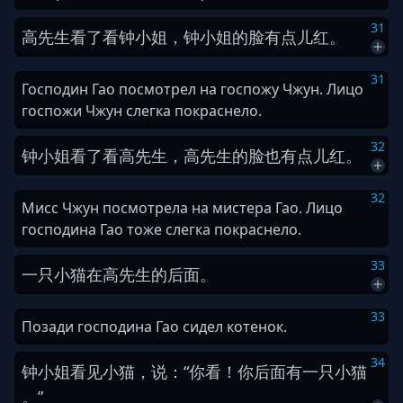
31
高
先生
看
了
看
钟
小姐
，
钟
小姐
的
脸
有点儿
红
。
31
Господин Гао посмотрел на госпожу Чжун. Лицо
госпожи Чжун слегка покраснело.
32
钟
小姐
看
了
看
高
先生
，
高
先生
的
脸
也
有点儿
红
。
32
Мисс Чжун посмотрела на мистера Гао. Лицо
господина Гао тоже слегка покраснело.
33
一
只
小猫
在
高
先生
的
后面
。
33
Позади господина Гао сидел котенок.
34
钟
小姐
看见
小猫
，
说
：
“
你看
！
你
后面
有
一
只
小猫
。
”