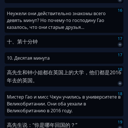
16
Неужели они действительно знакомы всего
девять минут? Но почему-то господину Гао
казалось, что они старые друзья...
17
十
、
第十
分钟
17
10. Десятая минута
18
高
先生
和
钟
小姐
都
在
英国
上
的
大学
，
他们
都是
2
0
1
6
年
去
的
英国
。
18
Мистер Гао и мисс Чжун учились в университете в
Великобритании. Они оба уехали в
Великобританию в 2016 году.
19
高
先生
说
：
“
你
是
哪年
回国
的
？
”