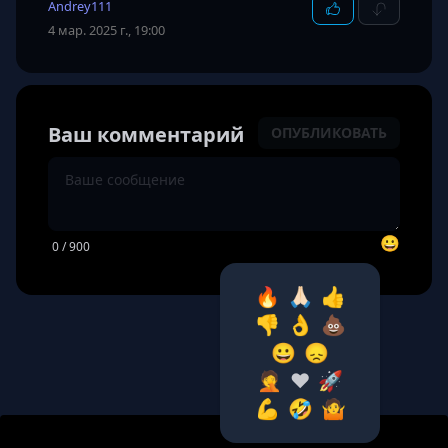
Andrey111
4 мар. 2025 г., 19:00
Ваш комментарий
ОПУБЛИКОВАТЬ
😀
0
/ 900
🔥
🙏🏻
👍
👎
👌
💩
😀
😞
🤦‍
❤️
🚀
💪
🤣
🤷‍