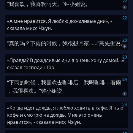
22
“
我
喜欢
，
我
喜欢
雨天
。
”
钟
小姐
说
。
22
«А мне нравится. Я люблю дождливые дни», -
сказала мисс Чжун.
23
“
真的
吗
？
下雨
的时候
，
我
很
想
回家
…
…
”
高
先生
说
。
23
«Правда? В дождливые дни я очень хочу домой...»
сказал господин Гао.
24
“
下雨
的时候
，
我
喜欢
去
咖啡店
。
我
喝
咖啡
，
看
雨
，
我
很
喜欢
。
”
钟
小姐
说
。
24
«Когда идет дождь, я люблю ходить в кафе. Я пью
кофе и смотрю на дождь. Мне это очень
нравится», - сказала мисс Чжун.