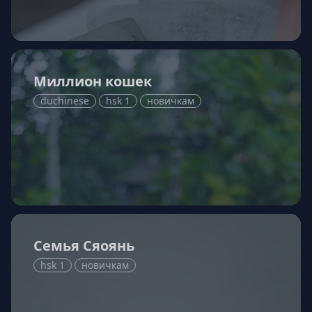
Миллион кошек
duchinese
hsk 1
новичкам
Семья Сяоянь
hsk 1
новичкам