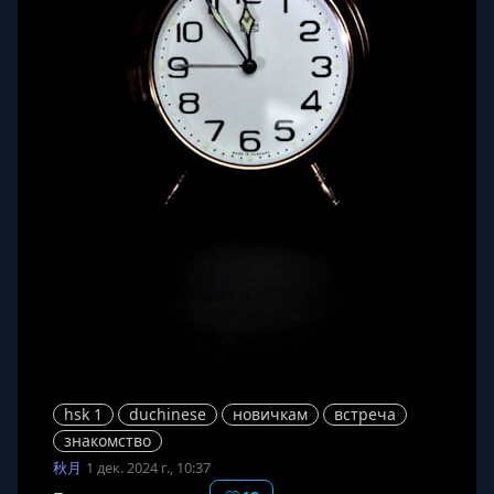
😀
😀
😀
😀
😀
😀
😀
😀
😀
50
34
129
106
10
43
170
78
34
/ 900
/ 900
/ 900
/ 900
/ 900
/ 900
/ 900
/ 900
/ 900
🔥
🔥
🔥
🔥
🔥
🔥
🔥
🔥
🔥
🙏🏻
🙏🏻
🙏🏻
🙏🏻
🙏🏻
🙏🏻
🙏🏻
🙏🏻
🙏🏻
👍
👍
👍
👍
👍
👍
👍
👍
👍
УДАЛИТЬ
УДАЛИТЬ
УДАЛИТЬ
УДАЛИТЬ
УДАЛИТЬ
УДАЛИТЬ
УДАЛИТЬ
УДАЛИТЬ
УДАЛИТЬ
ОТРЕДАКТИРОВАТЬ
ОТРЕДАКТИРОВАТЬ
ОТРЕДАКТИРОВАТЬ
ОТРЕДАКТИРОВАТЬ
ОТРЕДАКТИРОВАТЬ
ОТРЕДАКТИРОВАТЬ
ОТРЕДАКТИРОВАТЬ
ОТРЕДАКТИРОВАТЬ
ОТРЕДАКТИРОВАТЬ
👎
👎
👎
👎
👎
👎
👎
👎
👎
👌
👌
👌
👌
👌
👌
👌
👌
👌
💩
💩
💩
💩
💩
💩
💩
💩
💩
😀
😀
😀
😀
😀
😀
😀
😀
😀
😞
😞
😞
😞
😞
😞
😞
😞
😞
🤦‍
🤦‍
🤦‍
🤦‍
🤦‍
🤦‍
🤦‍
🤦‍
🤦‍
❤️
❤️
❤️
❤️
❤️
❤️
❤️
❤️
❤️
🚀
🚀
🚀
🚀
🚀
🚀
🚀
🚀
🚀
💪
💪
💪
💪
💪
💪
💪
💪
💪
🤣
🤣
🤣
🤣
🤣
🤣
🤣
🤣
🤣
🤷‍
🤷‍
🤷‍
🤷‍
🤷‍
🤷‍
🤷‍
🤷‍
🤷‍
hsk 1
duchinese
новичкам
встреча
знакомство
秋月
1 дек. 2024 г., 10:37