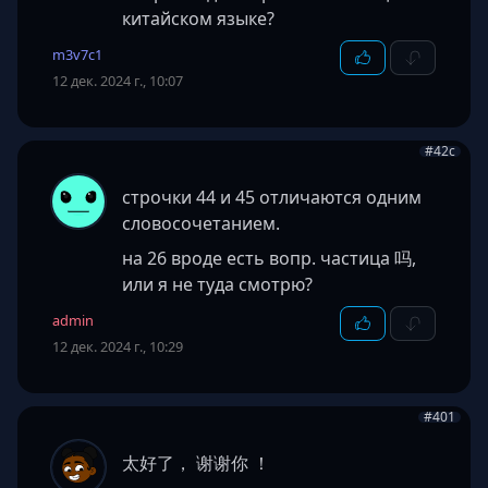
китайском языке?
m3v7c1
12 дек. 2024 г., 10:07
#42c
строчки 44 и 45 отличаются одним
словосочетанием.
на 26 вроде есть вопр. частица 吗,
или я не туда смотрю?
admin
12 дек. 2024 г., 10:29
#401
太好了， 谢谢你 ！