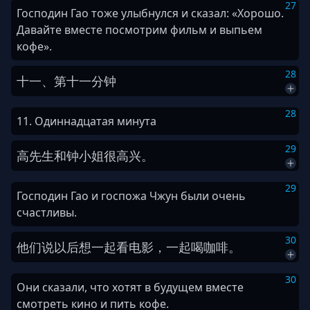
27
Господин Гао тоже улыбнулся и сказал: «Хорошо.
Давайте вместе посмотрим фильм и выпьем
кофе».
28
十一
、
第十一
分钟
28
11. Одиннадцатая минута
29
高
先生
和
钟
小姐
很
高兴
。
29
Господин Гао и госпожа Чжун были очень
счастливы.
30
他们
说
以后
想
一起
看电影
，
一起
喝
咖啡
。
30
Они сказали, что хотят в будущем вместе
смотреть кино и пить кофе.