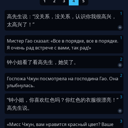
1
2
3
4
5
1
高
先生
说
：
“
没关系
，
没关系
，
认识
你
我
很
高兴
，
太
高兴
了
！
”
1
Мистер Гао сказал: «Все в порядке, все в порядке.
Я очень рад встрече с вами, так рад!»
2
钟
小姐
看
了
看
高
先生
，
她
笑
了
。
2
Госпожа Чжун посмотрела на господина Гао. Она
улыбнулась.
3
“
钟
小姐
，
你
喜欢
红色
吗
？
你
红色
的
衣服
很
漂亮
！
”
高
先生
说
。
3
«Мисс Чжун, вам нравится красный цвет? Ваше