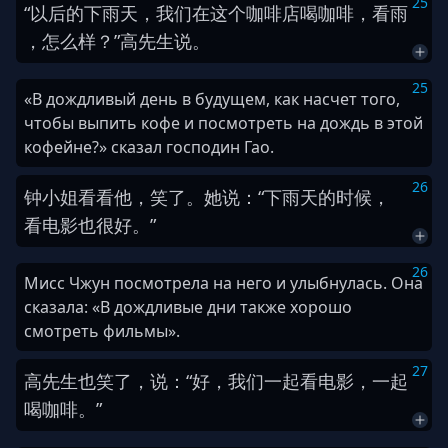
25
“
以后
的
下雨
天
，
我们
在
这个
咖啡店
喝
咖啡
，
看
雨
，
怎么样
？
”
高
先生
说
。
25
«В дождливый день в будущем, как насчет того,
чтобы выпить кофе и посмотреть на дождь в этой
кофейне?» сказал господин Гао.
26
钟
小姐
看看
他
，
笑
了
。
她
说
：
“
下雨
天
的时候
，
看电影
也
很
好
。
”
26
Мисс Чжун посмотрела на него и улыбнулась. Она
сказала: «В дождливые дни также хорошо
смотреть фильмы».
27
高
先生
也
笑
了
，
说
：
“
好
，
我们
一起
看电影
，
一起
喝
咖啡
。
”