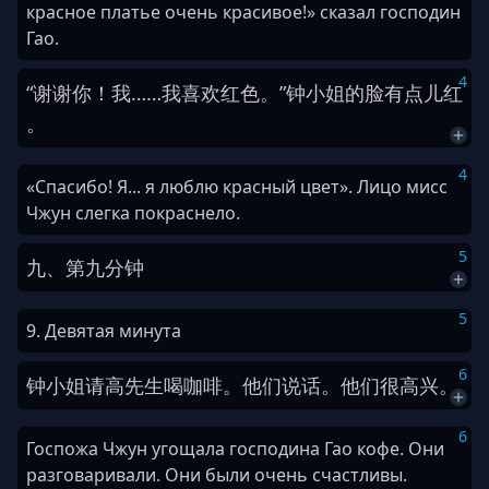
красное платье очень красивое!» сказал господин
Гао.
4
“
谢谢
你
！
我
…
…
我
喜欢
红色
。
”
钟
小姐
的
脸
有点儿
红
。
4
«Спасибо! Я... я люблю красный цвет». Лицо мисс
Чжун слегка покраснело.
5
九
、
第九
分钟
5
9. Девятая минута
6
钟
小姐
请
高
先生
喝
咖啡
。
他们
说话
。
他们
很
高兴
。
6
Госпожа Чжун угощала господина Гао кофе. Они
разговаривали. Они были очень счастливы.