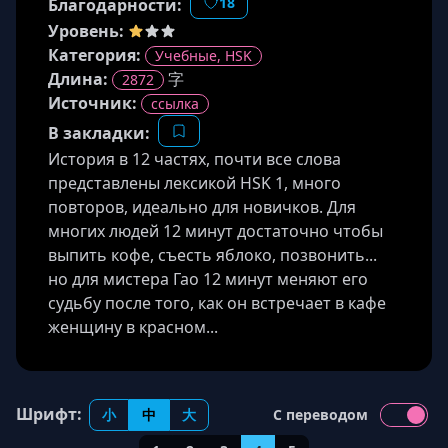
18
Благодарности:
Уровень:
Категория:
Учебные, HSK
Длина
:
字
2872
Источник
:
ссылка
В закладки:
История в 12 частях, почти все слова
представлены лексикой HSK 1, много
повторов, идеально для новичков. Для
многих людей 12 минут достаточно чтобы
выпить кофе, съесть яблоко, позвонить...
но для мистера Гао 12 минут меняют его
судьбу после того, как он встречает в кафе
женщину в красном...
Шрифт:
小
中
大
С переводом